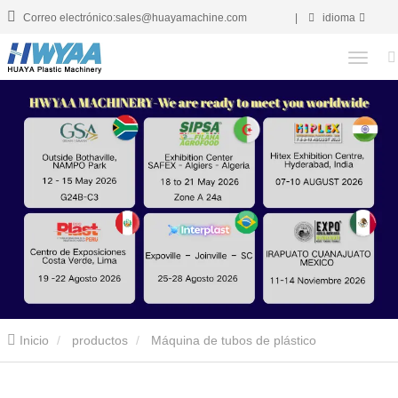
Correo electrónico:sales@huayamachine.com
|
idioma
Inicio
productos
Máquina de tubos de plástico