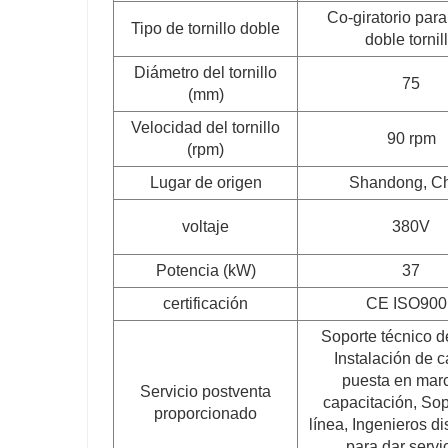
Co-giratorio para
Tipo de tornillo doble
doble tornil
Diámetro del tornillo
75
(mm)
Velocidad del tornillo
90 rpm
(rpm)
Lugar de origen
Shandong, C
voltaje
380V
Potencia (kW)
37
certificación
CE ISO900
Soporte técnico d
Instalación de 
puesta en mar
Servicio postventa
capacitación, Sop
proporcionado
línea, Ingenieros d
para dar servi