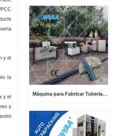
LC/PCC
 bucle
 buena
m y el
lo la
Máquina para Fabricar Tuberías de Riego por Goteo con Micro-pulverización
a y el
ares y
Máquina para Fabricar Tuberías de Riego por Goteo con Micro-pulverización
 acero
Contactar ahora