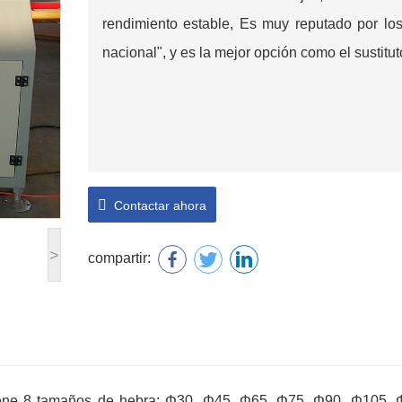
rendimiento estable, Es muy reputado por los
nacional", y es la mejor opción como el sustitut
Contactar ahora
>
compartir:
a tiene 8 tamaños de hebra: Φ30, Φ45, Φ65, Φ75, Φ90, Φ105, 