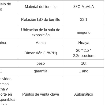
lelo de
Material del tornillo
38CrMoALA
lo
Relación L/D de tornillo
33:1
Ubicación de la sala de
ninguno
exposición
hina
Marca
Huaya
20 * 2.5 *
Dimensión (L*W*H)
2.2m.custom
peso
10t
1
garantía
1 año
e video,
campo,
cha y
orte en
Puntos de venta clave
Automático
isponibles
cio a