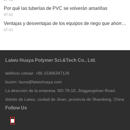
Por qué las tuberías de PVC se volverán amarillas
07-01
Ventajas y desventajas de los equipos de riego que ahorran agua
07-01
Laiwu Huaya Polymer Sci.&Tech Co., Ltd.
teléfono celular:
+86 15306347126
buzón:
laura@laiwuhuaya.com
La dirección de la empresa:
NO.79-10, Jinggangshan Road,
distrito de Laiwu, ciudad de Jinan, provincia de Shandong, China
Follow Us