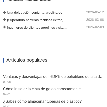
Posteriormente, utilizamos tecnología...
2026-05-12
Una delegación conjunta argelina de tres clientes inspeccionó nuestra máquina cinematográfica
2026-03-06
¡Superando barreras técnicas extranjeras! HWYAA desarrolla con éxito un equipo de cinta de goteo en T para franjas de cultivo continuo de tres estaciones.
2026-02-09
Ingenieros de clientes argelinos visitan el taller de HWYAA para intercambiar conocimientos técnicos
Artículos populares
Ventajas y desventajas del HDPE de polietileno de alta densidad
02-08
Cómo instalar la cinta de goteo correctamente
07-01
¿Sabes cómo almacenar tuberías de plástico?
07-01