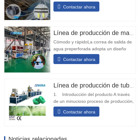
de goteo con emisor redondo incrustado
Contactar ahora
está equipado con goteros de alta
resistencia al desgaste y a los impactos,
no es necesario ajustar la orientación,
adecuado para operaciones mineras a
Línea de producción de mangueras flexibles con orificio de salida preperforado
largo plazo. 2. Doble...
Cómodo y rápidoLa correa de salida de
agua preperforada adopta un diseño
modular, que es simple y conveniente de
Contactar ahora
instalar. No requiere soldadura en sitio y
puede instalarse rápidamente.Transporte
diversificadoLa cinta transportadora de
agua de salida de prepunzonado se
Línea de producción de tuberías de riego por goteo PE para agricultura
puede diseñar con diferentes...
1. Introducción del producto A través
de un minucioso proceso de producción,
desplegamos y doblamos la materia
Contactar ahora
prima de la cinta o cinturón tejido, y
luego de someterse al tratamiento de
termosellado, se transforma en una
estructura robusta en forma de tira.
Noticias relacionadas