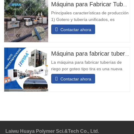
Máquina para Fabricar Tuberías de Riego por Goteo con Micro-pulverización
Principales características de producción
1) Gotero y tubería unificados, es
conveniente para la instalación y el uso,
Contactar ahora
de bajo costo y con poca inversión. 2) El
gotero tiene una ventana de filtración
inherente, lo que le confiere un buen
rendimiento en la resistencia a
Máquina para fabricar tuberías de riego por goteo tipo tira de cinta T
obstrucciones. 3) La máquina
La máquina para fabricar tuberías de
riego por goteo tipo tira es una nueva
generación de equipos de alta velocidad
Contactar ahora
y pared delgada para la fabricación de
tuberías de riego por goteo,
desarrollados por nuestra empresa
basándose en las ventajas de los
equipos nacionales y extranjeros,
combinadas con
Laiwu Huaya Polymer Sci.&Tech Co., Ltd.