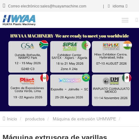
Correo electrónico:sales@huayamachine.com
|
idioma
Inicio
productos
Máquina de extrusión UHMWPE
Máquina de extrusión uhmwpe varillas
Máquina extrusora de
Máquina extrusora de varillas