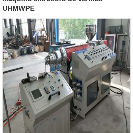
UHMWPE
varillas UHMWPE