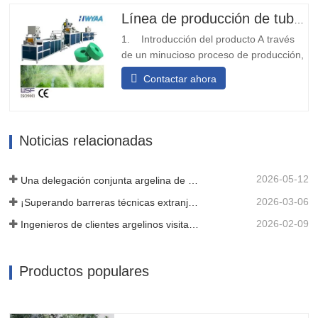
agua de salida de prepunzonado se
Línea de producción de tuberías de riego por goteo PE para agricultura
puede diseñar con diferentes...
1. Introducción del producto A través
de un minucioso proceso de producción,
desplegamos y doblamos la materia
Contactar ahora
prima de la cinta o cinturón tejido, y
luego de someterse al tratamiento de
termosellado, se transforma en una
estructura robusta en forma de tira.
Noticias relacionadas
Posteriormente, utilizamos tecnología...
2026-05-12
Una delegación conjunta argelina de tres clientes inspeccionó nuestra máquina cinematográfica
2026-03-06
¡Superando barreras técnicas extranjeras! HWYAA desarrolla con éxito un equipo de cinta de goteo en T para franjas de cultivo continuo de tres estaciones.
2026-02-09
Ingenieros de clientes argelinos visitan el taller de HWYAA para intercambiar conocimientos técnicos
Productos populares