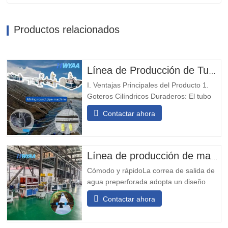
Productos relacionados
Línea de Producción de Tuberías de Riego por Goteo con Gotero Cilíndrico Redondo Compensador de Presión para Lixiviación de Montes Mineros HWYAA
I. Ventajas Principales del Producto 1.
Goteros Cilíndricos Duraderos: El tubo
de goteo con emisor redondo incrustado
Contactar ahora
está equipado con goteros de alta
resistencia al desgaste y a los impactos,
no es necesario ajustar la orientación,
adecuado para operaciones mineras a
Línea de producción de mangueras flexibles con orificio de salida preperforado
largo plazo. 2. Doble...
Cómodo y rápidoLa correa de salida de
agua preperforada adopta un diseño
modular, que es simple y conveniente de
Contactar ahora
instalar. No requiere soldadura en sitio y
puede instalarse rápidamente.Transporte
diversificadoLa cinta transportadora de