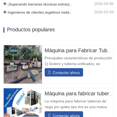
2026-03-06
¡Superando barreras técnicas extranjeras! HWYAA desarrolla con éxito un equipo de cinta de goteo en T para franjas de cultivo continuo de tres estaciones.
2026-02-09
Ingenieros de clientes argelinos visitan el taller de HWYAA para intercambiar conocimientos técnicos
Productos populares
Máquina para Fabricar Tuberías de Riego por Goteo con Micro-pulverización
Principales características de producción
1) Gotero y tubería unificados, es
conveniente para la instalación y el uso,
Contactar ahora
de bajo costo y con poca inversión. 2) El
gotero tiene una ventana de filtración
inherente, lo que le confiere un buen
rendimiento en la resistencia a
Máquina para fabricar tuberías de riego por goteo tipo tira de cinta T
obstrucciones. 3) La máquina
La máquina para fabricar tuberías de
riego por goteo tipo tira es una nueva
generación de equipos de alta velocidad
Contactar ahora