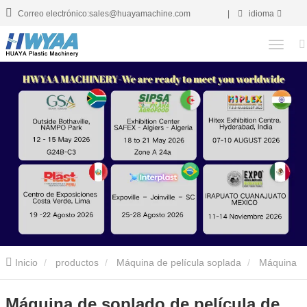
Correo electrónico:sales@huayamachine.com
|
idioma
Inicio
productos
Máquina de película soplada
Máquina
de soplado de película mulch
Máquina de soplado de película
Máquina de soplado de película de