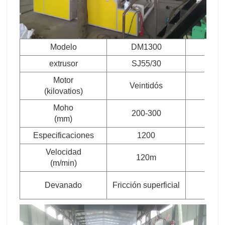
Modelo
DM1300
PC
extrusor
SJ55/30
SJ6
Motor
Veintidós
3
(kilovatios)
Moho
200-300
300
(mm)
Especificaciones
1200
15
Velocidad
120m
1
(m/min)
Fric
Devanado
Fricción superficial
super