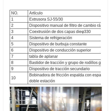
NO.
Artículo
1
Extrusora SJ-55/30
2
Dispositivo manual de filtro de cambio rápido
3
Coextrusión de dos capas dieφ330
4
Sistema de refrigeración
5
Dispositivo de burbuja constante
6
Dispositivo de conducción superior
7
tabla de aplanar
8
Bastidor de tracción y grupo de rodillos guía
9
Dispositivo de tracción secundario
Bobinadora de fricción espalda con espalda d
10
doble estación