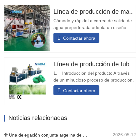
no es necesario ajustar la orientación,
adecuado para operaciones mineras a
Línea de producción de mangueras flexibles con orificio de salida preperforado
largo plazo. 2. Doble...
Cómodo y rápidoLa correa de salida de
agua preperforada adopta un diseño
modular, que es simple y conveniente de
Contactar ahora
instalar. No requiere soldadura en sitio y
puede instalarse rápidamente.Transporte
diversificadoLa cinta transportadora de
agua de salida de prepunzonado se
Línea de producción de tuberías de riego por goteo PE para agricultura
puede diseñar con diferentes...
1. Introducción del producto A través
de un minucioso proceso de producción,
desplegamos y doblamos la materia
Contactar ahora
prima de la cinta o cinturón tejido, y
luego de someterse al tratamiento de
termosellado, se transforma en una
estructura robusta en forma de tira.
Noticias relacionadas
Posteriormente, utilizamos tecnología...
2026-05-12
Una delegación conjunta argelina de tres clientes inspeccionó nuestra máquina cinematográfica