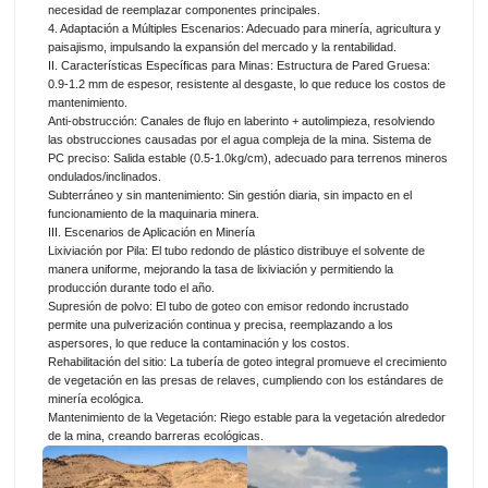
necesidad de reemplazar componentes principales.
4. Adaptación a Múltiples Escenarios: Adecuado para minería, agricultura y
paisajismo, impulsando la expansión del mercado y la rentabilidad.
II. Características Específicas para Minas: Estructura de Pared Gruesa:
0.9-1.2 mm de espesor, resistente al desgaste, lo que reduce los costos de
mantenimiento.
Anti-obstrucción: Canales de flujo en laberinto + autolimpieza, resolviendo
las obstrucciones causadas por el agua compleja de la mina. Sistema de
PC preciso: Salida estable (0.5-1.0kg/cm), adecuado para terrenos mineros
ondulados/inclinados.
Subterráneo y sin mantenimiento: Sin gestión diaria, sin impacto en el
funcionamiento de la maquinaria minera.
III. Escenarios de Aplicación en Minería
Lixiviación por Pila: El tubo redondo de plástico distribuye el solvente de
manera uniforme, mejorando la tasa de lixiviación y permitiendo la
producción durante todo el año.
Supresión de polvo: El tubo de goteo con emisor redondo incrustado
permite una pulverización continua y precisa, reemplazando a los
aspersores, lo que reduce la contaminación y los costos.
Rehabilitación del sitio: La tubería de goteo integral promueve el crecimiento
de vegetación en las presas de relaves, cumpliendo con los estándares de
minería ecológica.
Mantenimiento de la Vegetación: Riego estable para la vegetación alrededor
de la mina, creando barreras ecológicas.