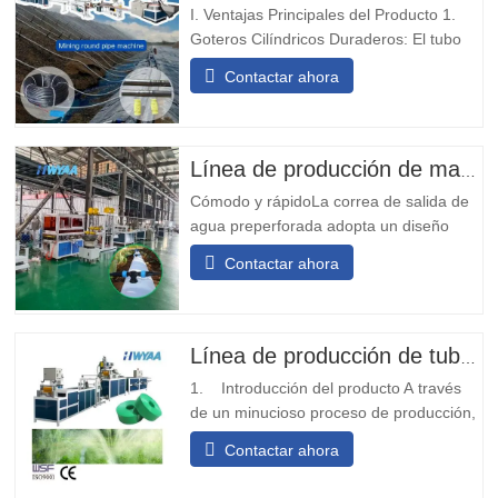
I. Ventajas Principales del Producto 1.
Goteros Cilíndricos Duraderos: El tubo
de goteo con emisor redondo incrustado
Contactar ahora
está equipado con goteros de alta
resistencia al desgaste y a los impactos,
no es necesario ajustar la orientación,
adecuado para operaciones mineras a
Línea de producción de mangueras flexibles con orificio de salida preperforado
largo plazo. 2. Doble...
Cómodo y rápidoLa correa de salida de
agua preperforada adopta un diseño
modular, que es simple y conveniente de
Contactar ahora
instalar. No requiere soldadura en sitio y
puede instalarse rápidamente.Transporte
diversificadoLa cinta transportadora de
agua de salida de prepunzonado se
Línea de producción de tuberías de riego por goteo PE para agricultura
puede diseñar con diferentes...
1. Introducción del producto A través
de un minucioso proceso de producción,
desplegamos y doblamos la materia
Contactar ahora
prima de la cinta o cinturón tejido, y
luego de someterse al tratamiento de