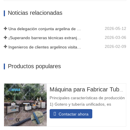
termosellado, se transforma en una
estructura robusta en forma de tira.
Noticias relacionadas
Posteriormente, utilizamos tecnología...
2026-05-12
Una delegación conjunta argelina de tres clientes inspeccionó nuestra máquina cinematográfica
2026-03-06
¡Superando barreras técnicas extranjeras! HWYAA desarrolla con éxito un equipo de cinta de goteo en T para franjas de cultivo continuo de tres estaciones.
2026-02-09
Ingenieros de clientes argelinos visitan el taller de HWYAA para intercambiar conocimientos técnicos
Productos populares
Máquina para Fabricar Tuberías de Riego por Goteo con Micro-pulverización
Principales características de producción
1) Gotero y tubería unificados, es
conveniente para la instalación y el uso,
Contactar ahora
de bajo costo y con poca inversión. 2) El
gotero tiene una ventana de filtración
inherente, lo que le confiere un buen