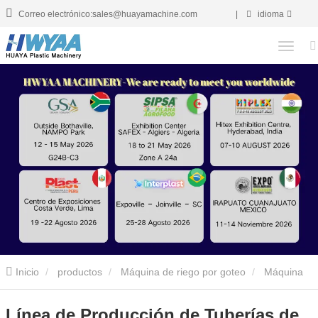
Correo electrónico:sales@huayamachine.com
|
idioma
Inicio
productos
Máquina de riego por goteo
Máquina
de riego por goteo redondo incrustado
Línea de Producción de
Línea de Producción de Tuberías de