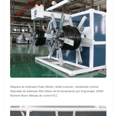
Máquina de bobinado Estilo Winder, doble estación, rebobinado central
Velocidad de bobinado 80m Motor de Accionamiento por Engranajes 16NM