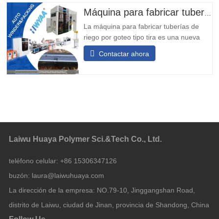
rendimiento en la resistencia a
Máquina para fabricar tuberías de riego por goteo tipo tira de cinta T
obstrucciones. 3) La máquina
La máquina para fabricar tuberías de
riego por goteo tipo tira es una nueva
generación de equipos de alta velocidad
Contactar ahora
y pared delgada para la fabricación de
tuberías de riego por goteo,
desarrollados por nuestra empresa
basándose en las ventajas de los
equipos nacionales y extranjeros,
combinadas con
Laiwu Huaya Polymer Sci.&Tech Co., Ltd.
teléfono celular:
+86 15306347126
buzón:
laura@laiwuhuaya.com
La dirección de la empresa:
NO.79-10, Jinggangshan Road,
distrito de Laiwu, ciudad de Jinan, provincia de Shandong, China