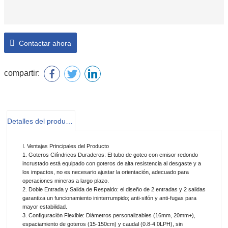
Contactar ahora
compartir:
Detalles del producto
I. Ventajas Principales del Producto
1. Goteros Cilíndricos Duraderos: El tubo de goteo con emisor redondo
incrustado está equipado con goteros de alta resistencia al desgaste y a
los impactos, no es necesario ajustar la orientación, adecuado para
operaciones mineras a largo plazo.
2. Doble Entrada y Salida de Respaldo: el diseño de 2 entradas y 2 salidas
garantiza un funcionamiento ininterrumpido; anti-sifón y anti-fugas para
mayor estabilidad.
3. Configuración Flexible: Diámetros personalizables (16mm, 20mm+),
espaciamiento de goteros (15-150cm) y caudal (0.8-4.0LPH), sin